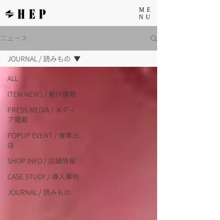
ME
NU
ニュース
JOURNAL / 読みもの
ALL
ITEM NEWS / 新作情報
PRESS MEDIA / メディ
ア掲載
POPUP EVENT / 催事出
店
SHOP INFO / 店舗情報
CASE STUDY / 導入事例
JOURNAL / 読みもの