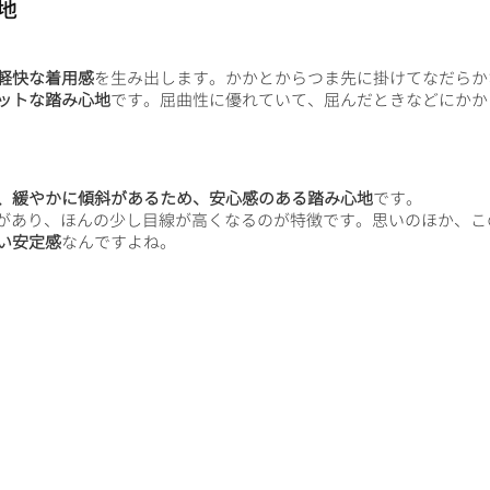
地
軽快な着用感
を生み出します。かかとからつま先に掛けてなだらか
ットな踏み心地
です。屈曲性に優れていて、屈んだときなどにかか
、緩やかに傾斜があるため、安心感のある踏み心地
です。
があり、ほんの少し目線が高くなるのが特徴です。思いのほか、こ
い安定感
なんですよね。