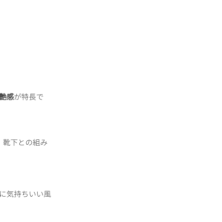
艶感
が特長で
、靴下との組み
に気持ちいい風