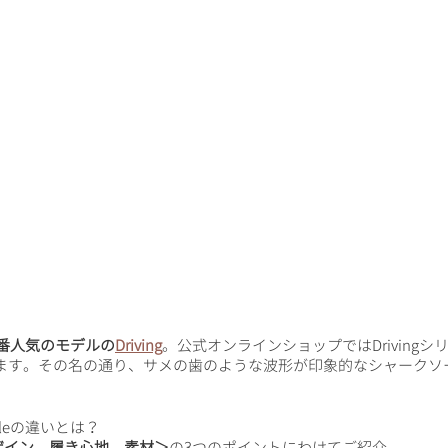
番人気のモデルの
Driving
。公式オンラインショップではDrivingシ
ます。その名の通り、サメの歯のような波形が印象的なシャークソ
rksoleの違いとは？
ザイン、履き心地、素材＞
の3つのポイントにわけてご紹介。