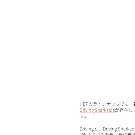
HEPのラインナップでも
一
Driving Sharksole
が存在し
す。
Drivingと、Driving Sha
今回は2つのモデルを
＜デ