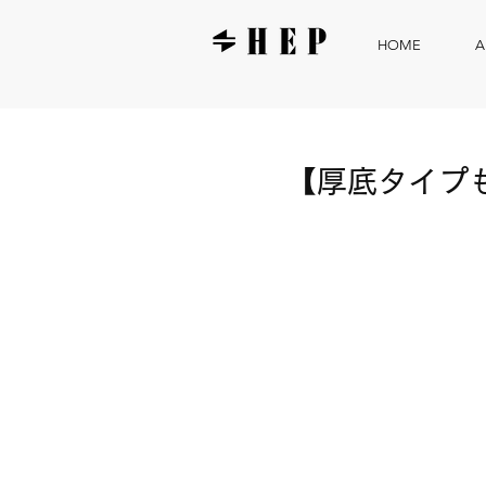
HOME
A
【厚底タイプも