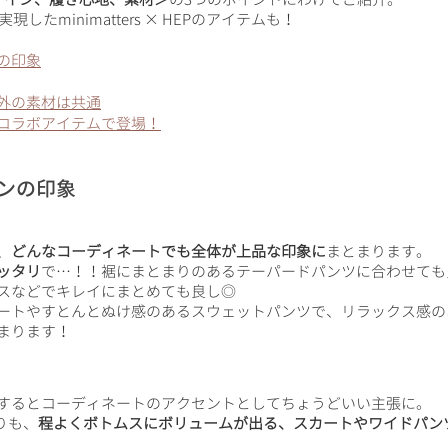
したminimatters × HEPのアイテムも！
の印象
外の素材は共通
コラボアイテムで登場！
ンの印象
、
どんなコーディネートでも全体が上品な印象に
まとまります。
ッタリ
で…！！裾にまとまりのあるテーパードパンツに合わせても
スなどでキレイにまとめても良し◎
ートやすとんとぬけ感のあるスウェットパンツで、リラックス感の
まります！
するとコーディネートのアクセントとしてちょうどいい主張に。
りも、
程よくボトムスにボリュームが出る、スカートやワイドパン