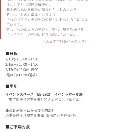
性として社会課題の解決や、
個人的な思いを緯糸に編まれた「もの」たち。
それは「もの」単体というより
「ものづくり」そのものの魅力とおもしろさに溢れ
ています。
新しいものの見方の発見と、新しい風を吹かせる
「つくり手」の発掘にぜひお越しください。
（大日本市特設ページより）
■日程
2/15(水) 10:00～17:00
2/16(木) 10:00～17:00
2/17(金) 10:00～15:00
(最終日は15:00閉場)
■場所	
イベントスペース「EBiS303」 イベントホール3F
（東京都渋谷区恵比寿1-20-8 エビススバルビル）
JR恵比寿駅東口から徒歩約3分
地下鉄日比谷線恵比寿駅1番出口から徒歩4分
■ご来場対象