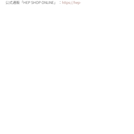
公式通販「HEP SHOP ONLINE」 ：
https://hep-
sandal.stores.jp/
Twittwer：
https://twitter.com/HepSandal
Instagram：
https://www.instagram.com/hepsandal/ 
PRESS MEDIA / メディア掲載
関連記事
すべて表示