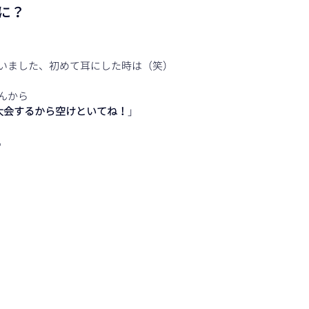
に？
いました、初めて耳にした時は（笑）
んから
球大会するから空けといてね！
」
。