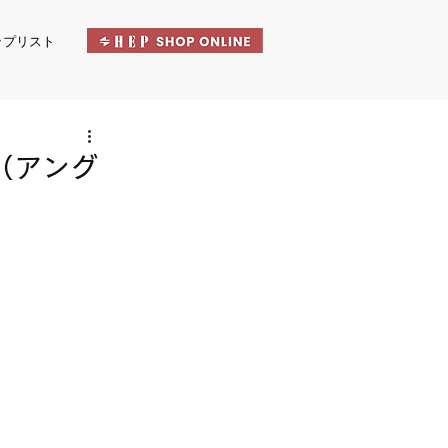
ップリスト
（アング