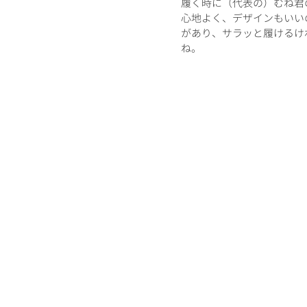
履く時に（代表の）むね君
心地よく、デザインもいい
があり、サラッと履けるけ
ね。