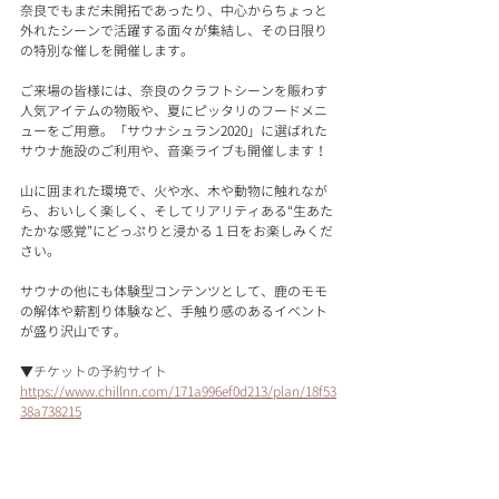
奈良でもまだ未開拓であったり、中心からちょっと
外れたシーンで活躍する面々が集結し、その日限り
の特別な催しを開催します。
ご来場の皆様には、奈良のクラフトシーンを賑わす
人気アイテムの物販や、夏にピッタリのフードメニ
ューをご用意。「サウナシュラン2020」に選ばれた
サウナ施設のご利用や、音楽ライブも開催します！
山に囲まれた環境で、火や水、木や動物に触れなが
ら、おいしく楽しく、そしてリアリティある“生あた
たかな感覚”にどっぷりと浸かる１日をお楽しみくだ
さい。
サウナの他にも体験型コンテンツとして、鹿のモモ
の解体や薪割り体験など、手触り感のあるイベント
が盛り沢山です。
▼チケットの予約サイト
https://www.chillnn.com/171a996ef0d213/plan/18f53
38a738215