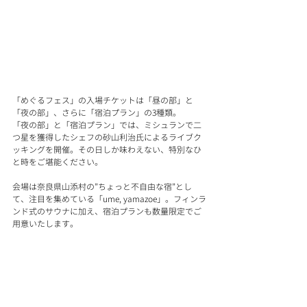
「めぐるフェス」の入場チケットは「昼の部」と
「夜の部」、さらに「宿泊プラン」の3種類。
「夜の部」と「宿泊プラン」では、ミシュランで二
つ星を獲得したシェフの砂山利治氏によるライブク
ッキングを開催。その日しか味わえない、特別なひ
と時をご堪能ください。
会場は奈良県山添村の”ちょっと不自由な宿”とし
て、注目を集めている「ume, yamazoe」。フィンラ
ンド式のサウナに加え、宿泊プランも数量限定でご
用意いたします。