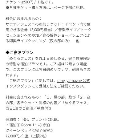
チケットは500円 / １名です。
※各種チケット購入方法は、ページ下部に記載。
料金に含まれるもの：
サウナ／フェスへの参加チケット：イベント内で使
用できる金券（3,000円相当）／音楽ライブ／トーク
セッションへの参加／鹿の解体ショー／シェフによ
る即興ライブクッキング（夜の部のみ）　他
◆ご宿泊プラン
「めぐるフェス」を丸１日楽しめる、完全数量限定
の特別な宿泊プランです。ご入場は12時より可能
で、このプランには翌日朝のサウナや、朝食も含ま
れます。
「ご宿泊プラン」に関しては、
ume, yamazoe 公式
インスタグラム
にて受付方法をご確認ください。
料金に含まれるもの：「１．昼の部」及び「２．夜
の部」各チケットと同様の内容／「めぐるフェス」
当日1泊のご宿泊／朝食付き
宿泊費：下記、プラン別に記載。
・宿泊① Room-1 いぶき泊
クイーンベッド＜完全個室＞
72,000円／1室（上限2名）