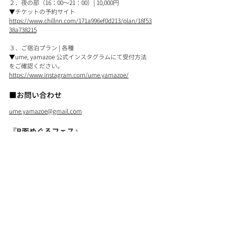
２．夜の部（16：00～21：00）| 10,000円
▼チケットの予約サイト
https://www.chillnn.com/171a996ef0d213/plan/18f53
38a738215
３．ご宿泊プラン | 各種
▼ume, yamazoe 公式インスタグラムにて受付方法
をご確認ください。
https://www.instagram.com/ume.yamazoe/
■お問い合わせ
ume.yamazoe@gmail.com
『B面めぐるフェス』
主催：ume, yamazoe / 奥大和ビール / 川東履物商店
協力：やぐゆぐ道具店 / 
大原麗加
出展：菩薩カリー / 天からジェラート / Shef 砂山利
治 / doors yamazoe / 奥大和ビール
/ jiwajiwa / 維鶴木工 / HEP / ume, yamazoe
出演：Charmant coco
▼チケットの予約サイト
https://www.chillnn.com/171a996ef0d213/plan/18f53