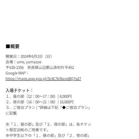
■概要
開催日：2024年6月2日（日）
会場：ume, yamazoe
〒630-2356　奈良県山辺郡山添村片平452
Google MAP：
https://maps.app.goo.gl/5c6C5V8ixnd8Q7sd7
入場チケット：
１．昼の部（12：00～17：00）| 8,000円
２．夜の部（16：00～21：00）| 10,000円
３．ご宿泊プラン | *詳細は下記「◆ご宿泊プラン」
に記載
※「１．昼の部」及び「２．夜の部」は、各チケッ
ト限定20枚のご用意です。
※中学生以下の「１．昼の部」及び「２．夜の部」