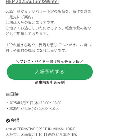
HEP 2025Autum&Winter
2025年秋からデリバリー予定の製品を、新作を含め
一足先にご案内。
会場は大阪の堀江エリアです。
心地よくお過ごしいただけるよう、軽食や飲み物な
どもご用意しております。
HEPの履き心地や世界観を感じていただき、お買い
付けや取材の機会になれば幸いです。
＼プレス・バイヤー向け展示会 in大阪／
入場予約する
※事前お申込み制
📅
日時
・2025年7月31日(木) 13:00～18:00 
・2025年8月1日(金) 10:00～18:00
🏠会場 
4rm ALTERNATIVE SPACE IN MINAMIHORIE 
大阪市西区南堀江1-10-11 西谷ビル本館 1階