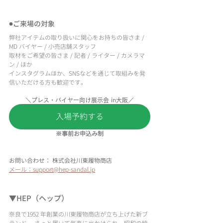
⚫ご来場の対象
弊社アイテムの取り扱いに関心をお持ちの皆さま / 
MD バイヤー / 小売店舗スタッフ
取材をご希望の皆さま / 記者 / ライター / カメラマ
ン / ほか
インスタグラムほか、SNSなどを通じて取組みを発
信いただける方も歓迎です。
＼プレス・バイヤー向け展示会 in大阪／
入場予約する
※事前お申込み制
お問い合わせ： 株式会社川東履物商店 
メール：support@hep-sandal.jp
▼HEP（ヘップ）
奈良で1952 年創業の川東履物商店が立ち上げた新ブ