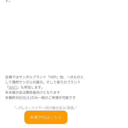
す。
会場ではサンダルブランド「HEP」他、一点ものと
して偶然サンダルの展示。そして香りのブランド
「
WAFT
」も参加します。
※本展示会は関係者向けとなります
※最終日9/21(土)のみ一般のご来場が可能です
＼プレス・バイヤー向け展示会 in 奈良／
来場予約はこちら