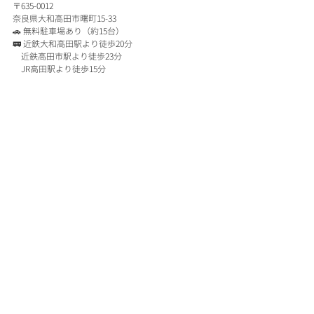
〒635-0012
奈良県大和高田市曙町15-33
🚗 無料駐車場あり（約15台）
🚃 近鉄大和高田駅より徒歩20分
　近鉄高田市駅より徒歩23分
　JR高田駅より徒歩15分