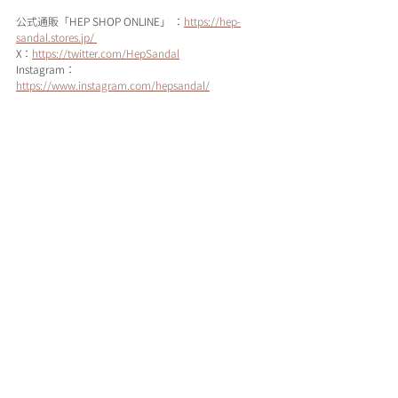
公式通販「HEP SHOP ONLINE」 ：
https://hep-
sandal.stores.jp/ 
X：
https://twitter.com/HepSandal
Instagram：
https://www.instagram.com/hepsandal/