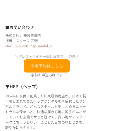
■お問い合わせ
株式会社 川東履物商店
担当：スタッフ 西野
Mail：support@hep-sandal.jp
＼プレス・バイヤー向け展示会 in 奈良
／
来場予約はこちら
事前お申込み制です
▼HEP（ヘップ）
1952年に奈良で創業した川東履物商店が、日本で長
年親しまれてきたヘップサンダルを再解釈したサン
ダルブランド。どんなスタイルも受けとめるニュー
トラルな佇まいと、快適な履き心地。両手がふさが
っていても玄関でサッと履けて、買い物やデスクワ
ークにちょうどいい。ふとした日常のひとときを、
軽やかに支えます。