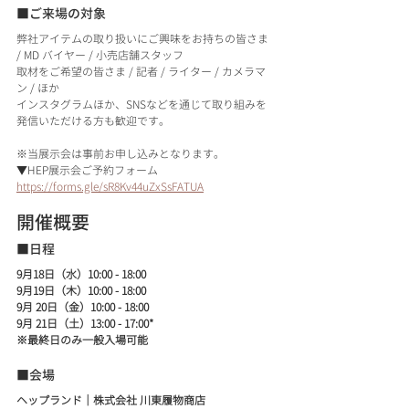
■ご来場の対象
弊社アイテムの取り扱いにご興味をお持ちの皆さま 
/ MD バイヤー / 小売店舗スタッフ
取材をご希望の皆さま / 記者 / ライター / カメラマ
ン / ほか
インスタグラムほか、SNSなどを通じて取り組みを
発信いただける方も歓迎です。
※当展示会は事前お申し込みとなります。
▼HEP展示会ご予約フォーム
https://forms.gle/sR8Kv44uZxSsFATUA
開催概要
■日程
9月18日（水）10:00 - 18:00
9月19日（木）10:00 - 18:00
9月 20日（金）10:00 - 18:00
9月 21日（土）13:00 - 17:00*
※最終日のみ一般入場可能
■会場
ヘップランド｜株式会社 川東履物商店