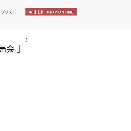
ップリスト
売会 」