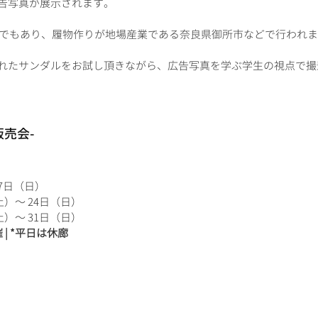
告写真が展示されます。
拠点でもあり、履物作りが地場産業である奈良県御所市などで行われ
れたサンダルをお試し頂きながら、広告写真を学ぶ学生の視点で撮
販売会-
17日（日）
日（土）～ 24日（日）
日（土）～ 31日（日）
| *平日は休廊