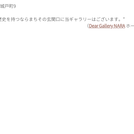
東城戸町9
歴史を持つならまちその玄関口に当ギャラリーはございます。”
（
Dear Gallery NARA
 ホ