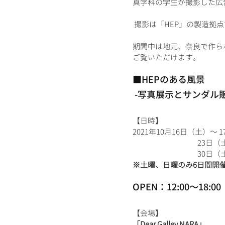
真学科の学生が撮影した広
 撮影は「HEP」の製造
期間中は地元、奈良で作ら
ご覧いただけます。
■HEPのある風景
 -写真展示とサンダル
【日時】
2021年10月16日（土）～ 
   23
   30
※土曜、日曜のみ6日間開催 
OPEN：12:00～18:00
【会場】
「Dear Galley NARA」