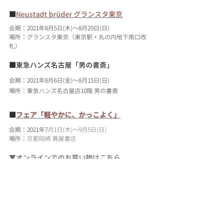
■
Neustadt brüder グランスタ東京
会期：2021年8月5日(木)～8月29日(日)
場所：グランスタ東京（東京駅・丸の内地下南口改
札）
■
東急ハンズ名古屋「男の書斎」
会期：2021年8月6日(金)～8月15日(日)
場所：東急ハンズ名古屋店10階 男の書斎
■
フェア「軽やかに、かっこよく」
会期：2021年7
月1日(木)〜9月5日(日)
場所：
京都岡崎 蔦屋書店
▼オンラインでのお買い物はこちら
HEP SHOP ONLINE
POPUP EVENT / 催事出店