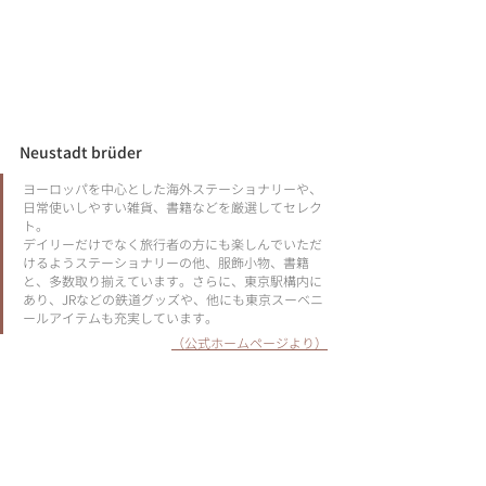
Neustadt brüder
ヨーロッパを中心とした海外ステーショナリーや、
日常使いしやすい雑貨、書籍などを厳選してセレク
ト。
デイリーだけでなく旅行者の方にも楽しんでいただ
けるようステーショナリーの他、服飾小物、書籍
と、多数取り揃えています。さらに、東京駅構内に
あり、JRなどの鉄道グッズや、他にも東京スーベニ
ールアイテムも充実しています。
（公式ホームページより）