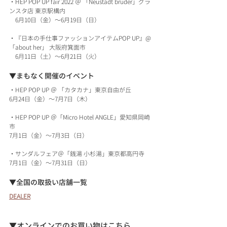
・HEP POP UP fair 2022 ＠ 「Neustadt brüder」グラ
ンスタ店 東京駅構内
　6月10日（金）〜6月19日（日）
・『日本の手仕事ファッションアイテムPOP UP』@ 
「about her」 大阪府箕面市
　6月11日（土）〜6月21日（火）
▼まもなく開催のイベント
・HEP POP UP ＠ 「カタカナ」東京自由が丘
6月24日（金）〜7月7日（木）
・HEP POP UP ＠「Micro Hotel ANGLE」愛知県岡崎
市
7月1日（金）〜7月3日（日）
・サンダルフェア＠「銭湯 小杉湯」東京都高円寺
7月1日（金）〜7月31日（日）
▼全国の取扱い店舗一覧
DEALER
▼オンラインでのお買い物はこちら