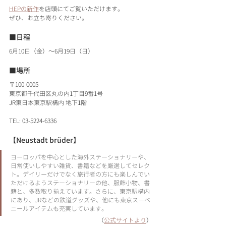
HEPの新作
を店頭にてご覧いただけます。
ぜひ、お立ち寄りください。
■日程
6月10日（金）〜6月19日（日）
■場所
〒100-0005
東京都千代田区丸の内1丁目9番1号
JR東日本東京駅構内 地下1階
TEL: 03-5224-6336
【Neustadt brüder】
ヨーロッパを中心とした海外ステーショナリーや、
日常使いしやすい雑貨、書籍などを厳選してセレク
ト。デイリーだけでなく旅行者の方にも楽しんでい
ただけるようステーショナリーの他、服飾小物、書
籍と、多数取り揃えています。さらに、東京駅構内
にあり、JRなどの鉄道グッズや、他にも東京スーベ
ニールアイテムも充実しています。
（
公式サイトより
）