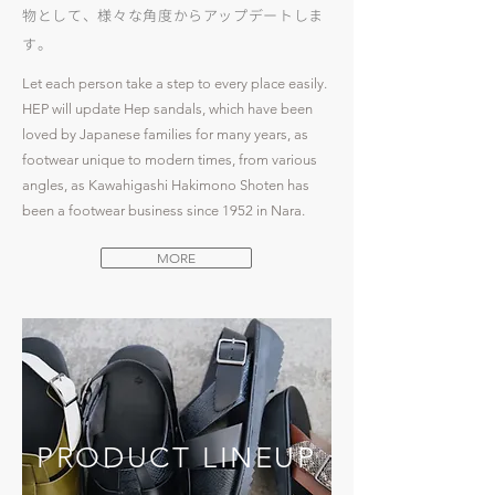
物として、様々な角度からアップデートしま
す。
Let each person take a step to every place easily.
HEP will update Hep sandals, which have been
loved by Japanese families for many years, as
footwear unique to modern times, from various
angles, as Kawahigashi Hakimono Shoten has
been a footwear business since 1952 in Nara.
MORE
PRODUCT LINEUP