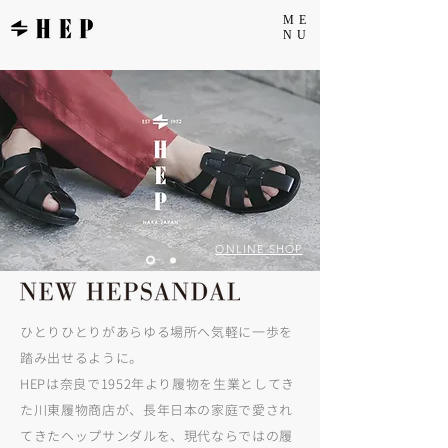
ME
NU
ONLINE SHOP
ひとりひとりがあらゆる場所へ気軽に一歩を
踏み出せるように。
HEPは奈良で1952年より履物を生業としてき
た川東履物商店が、長年日本の家庭で愛され
てきたヘップサンダルを、現代ならではの履