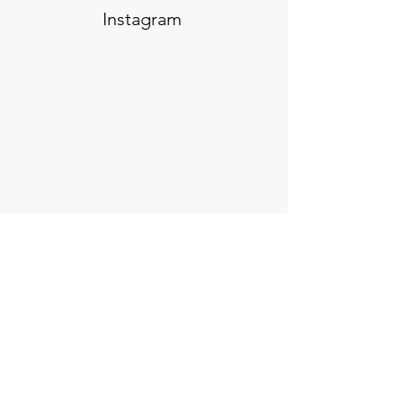
Instagram
​HEP
偶然サンダル
宿・温浴施設導入